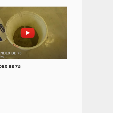
EX BB 75
t