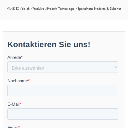
VANDEX
/
de-ch
/
Produkte
/
Produkt-Technologie
/
Epoxidharz-Produkte & Zubehör