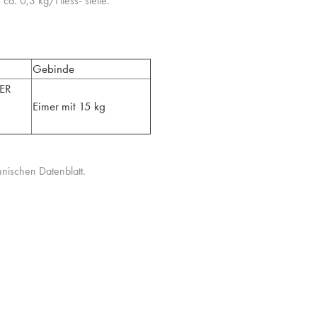
ca. 0,3 kg/Fliess- stelle.
Gebinde
ER
Eimer mit 15 kg
ischen Datenblatt.