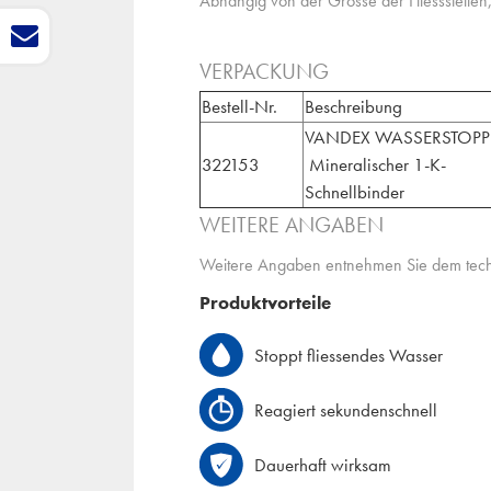
Abhängig von der Grösse der Fliessstellen, 
VERPACKUNG
Bestell-Nr.
Beschreibung
VANDEX WASSERSTOPP
322153
Mineralischer 1-K-
Schnellbinder
WEITERE ANGABEN
Weitere Angaben entnehmen Sie dem techn
Produktvorteile
Stoppt fliessendes Wasser
Reagiert sekundenschnell
Dauerhaft wirksam