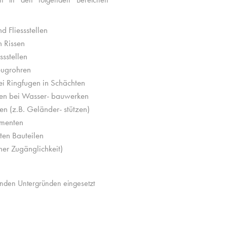
 Fliessstellen
 Rissen
sstellen
eugrohren
i Ringfugen in Schächten
inen bei Wasser- bauwerken
n (z.B. Geländer- stützen)
gmenten
ten Bauteilen
er Zugänglichkeit)
den Untergründen eingesetzt