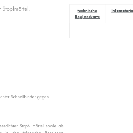
 Stopfmörtel.
technische
Infomateria
Registerkarte
chter Schnellbinder gegen
ichter Stopf- mörtel sowie als
en in den folgenden Bereichen