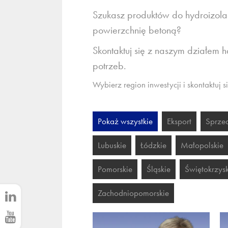
Szukasz produktów do hydroizola
powierzchnię betoną?
Skontaktuj się z naszym działem
potrzeb.
Wybierz region inwestycji i skontaktuj 
Pokaż wszystkie
Eksport
Sprze
Lubuskie
Łódzkie
Małopolskie
Pomorskie
Śląskie
Świętokrzysk
Zachodniopomorskie