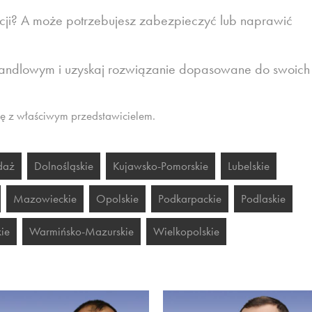
cji? A może potrzebujesz zabezpieczyć lub naprawić
 handlowym i uzyskaj rozwiązanie dopasowane do swoich
się z właściwym przedstawicielem.
daż
Dolnośląskie
Kujawsko-Pomorskie
Lubelskie
Mazowieckie
Opolskie
Podkarpackie
Podlaskie
ie
Warmińsko-Mazurskie
Wielkopolskie