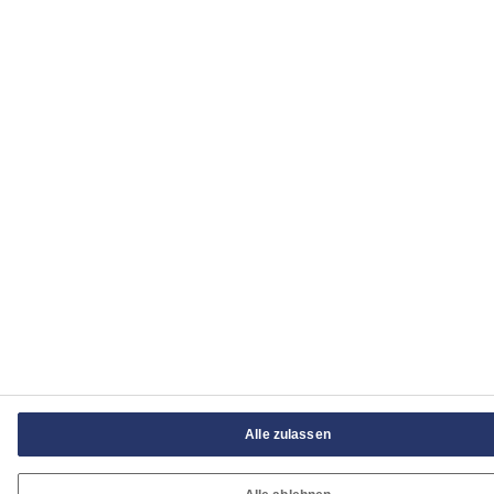
© Tremco CPG 2026
Alle zulassen