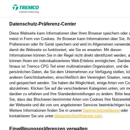
Datenschutz-Präferenz-Center
Download Center
Diese Webseite kann Informationen über Ihren Browser speichern oder 
meist in Form von Cookies. Ihr Browser kann Informationen über Sie, Ih
Präferenzen oder Ihr Gerät speichern und wird im Allgemeinen verwende
damit die Webseite so funktioniert, wie Sie es erwarten. Mit diesen
Hier finden Sie alle wichtigen Dokumente, darunter
Informationen können Sie in der Regel nicht direkt identifiziert werden, a
technische Datenblätter, Broschüren und
können Ihnen ein individualisierteres Web-Erlebnis ermöglichen. Darübe
hinaus ist Tremco CPG Teil einer multinationalen Organisation, und die
Sicherheitsdatenblätter zu unseren Produkten und
persönlichen Daten, die Sie dem Unternehmen zur Verfügung stellen, k
Lösungen. Nutzen Sie diese Ressourcen, um
anderen Gerichtsbarkeiten, einschließlich den Vereinigten Staaten, verar
und gespeichert werden. Sie haben die Möglichkeit, einige Arten von C
umfassende Informationen und Hilfestellungen für Ihre
abzulehnen. Klicken Sie auf die verschiedenen Kategorien unten, um m
Projekte schnell und bequem zu erhalten.
darüber zu erfahren und Ihre Standardeinstellungen zu ändern. Bitte be
Sie, dass das Blockieren bestimmter Arten von Cookies Ihre Nutzererle
der Webseite und die von uns angebotenen Services beeinträchtigen ka
Weitere Informationen finden Sie in unserer
Datenschutzerklärung
oder
kontaktieren Sie uns unter
dataprotection@rpminc.com
.
Einwilligungspräferenzen verwalten