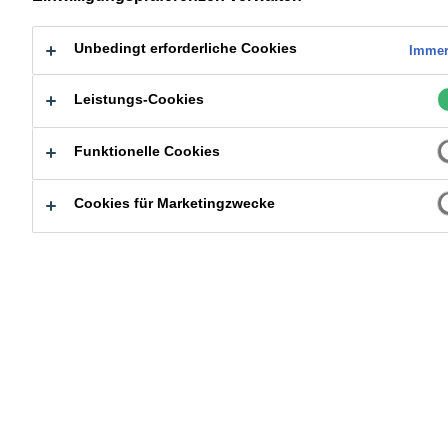
Unbedingt erforderliche Cookies
Immer
Leistungs-Cookies
Nach Typ
Funktionelle Cookies
Cookies für Marketingzwecke
Suchen
Filter löschen
Zur
Zur
Direkt
Auswahlliste
Auswahll
herunterladen
gehen
hinzufügen