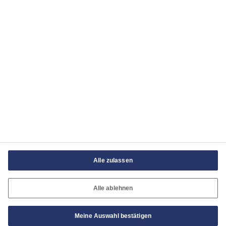
Nutzungsbedingungen
Impressum
AGB
Cookie-Richtlinie
Cookie-Einstellungen
Alle zulassen
Alle ablehnen
Meine Auswahl bestätigen