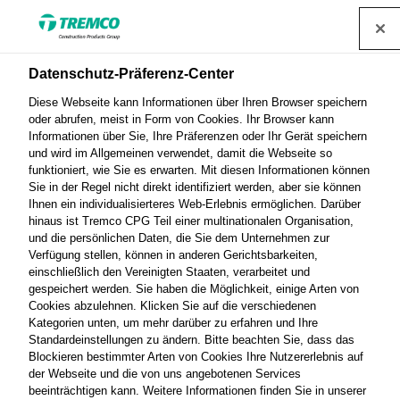
Datenschutz-Präferenz-Center
Unsere Ansprechpartner
Diese Webseite kann Informationen über Ihren Browser speichern
oder abrufen, meist in Form von Cookies. Ihr Browser kann
Informationen über Sie, Ihre Präferenzen oder Ihr Gerät speichern
und wird im Allgemeinen verwendet, damit die Webseite so
Ihr direkter Kontakt zu Vandex – Wir sind für Sie da!
funktioniert, wie Sie es erwarten. Mit diesen Informationen können
Berater, die aktiv zu Ihrem Projekterfolg beitragen.
Sie in der Regel nicht direkt identifiziert werden, aber sie können
Ihnen ein individualisierteres Web-Erlebnis ermöglichen. Darüber
Filtern Sie nach Land und Zuständigkeitsbereichen.
hinaus ist Tremco CPG Teil einer multinationalen Organisation,
und die persönlichen Daten, die Sie dem Unternehmen zur
Verfügung stellen, können in anderen Gerichtsbarkeiten,
einschließlich den Vereinigten Staaten, verarbeitet und
gespeichert werden. Sie haben die Möglichkeit, einige Arten von
Cookies abzulehnen. Klicken Sie auf die verschiedenen
Kategorien unten, um mehr darüber zu erfahren und Ihre
Unsere
Standardeinstellungen zu ändern. Bitte beachten Sie, dass das
Kontaktformular
Standorte
Blockieren bestimmter Arten von Cookies Ihre Nutzererlebnis auf
der Webseite und die von uns angebotenen Services
beeinträchtigen kann. Weitere Informationen finden Sie in unserer