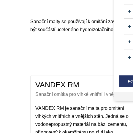
Sanační malty se používají k omítání zavlhlých v
být součástí uceleného hydroizolačního sanační
Po
VANDEX RM
Sanační omítka pro vlhké vnitřní i vnější stěny
VANDEX RM je sanační malta pro omítání
vlhkých vnitřních a vnějších stěn. Jedná se o
vodonepropustný materiál na bázi cementu,
připravený k okamžitému použití jako