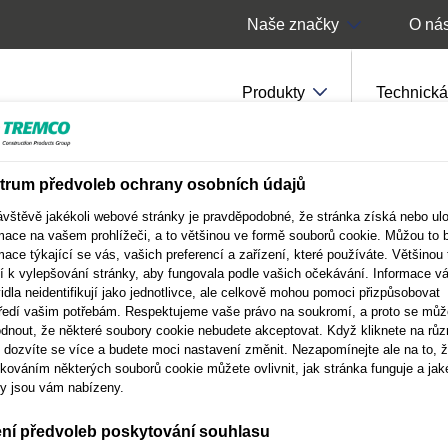
Naše značky
O ná
Produkty
Technická
y a přísady
trum předvoleb ochrany osobních údajů
ávštěvě jakékoli webové stránky je pravděpodobné, že stránka získá nebo ulo
mace na vašem prohlížeči, a to většinou ve formě souborů cookie. Můžou to 
mace týkající se vás, vašich preferencí a zařízení, které používáte. Většinou 
í k vylepšování stránky, aby fungovala podle vašich očekávání. Informace v
ady
idla neidentifikují jako jednotlivce, ale celkově mohou pomoci přizpůsobovat
ředí vašim potřebám. Respektujeme vaše právo na soukromí, a proto se můž
dnout, že některé soubory cookie nebudete akceptovat. Když kliknete na růz
y, dozvíte se více a budete moci nastavení změnit. Nezapomínejte ale na to, 
kováním některých souborů cookie můžete ovlivnit, jak stránka funguje a jak
y jsou vám nabízeny.
ení předvoleb poskytování souhlasu