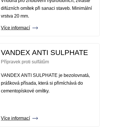
Vhodná pro zhotovení hydrofobních, zvláště
difúzních omítek při sanaci staveb. Minimální
vrstva 20 mm.
Více informací
VANDEX ANTI SULPHATE
Přípravek proti sulfátům
VANDEX ANTI SULPHATE je bezolovnatá,
prášková přísada, která si přimíchává do
cementopískové omítky.
Více informací