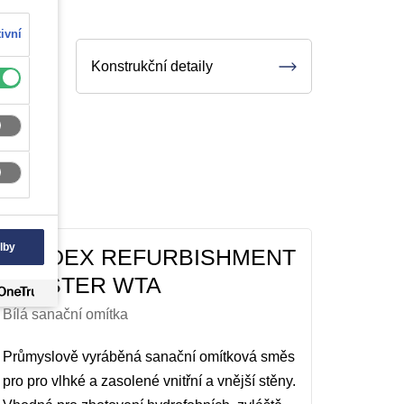
ivní
Konstrukční detaily
lby
VANDEX REFURBISHMENT
PLASTER WTA
Bílá sanační omítka
Průmyslově vyráběná sanační omítková směs
pro pro vlhké a zasolené vnitřní a vnější stěny.