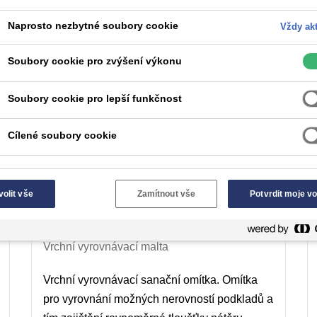
Naprosto nezbytné soubory cookie
Vždy akt
nitřních nebo vnějších obvodových stěn. Tyto materiály by měly
Soubory cookie pro zvýšení výkonu
ho řešení konstrukce.
Soubory cookie pro lepší funkčnost
Cílené soubory cookie
volit vše
Zamítnout vše
Potvrdit moje vo
VANDEX LEVELLING
PLASTER
Vrchní vyrovnávací malta
Vrchní vyrovnávací sanační omítka. Omítka
pro vyrovnání možných nerovností podkladů a