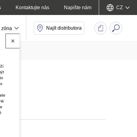
CZ
s
Kontaktujte nás
Napište nám
Najít distributora
 zóna
ží
být
to
ás
ete
né
že
é