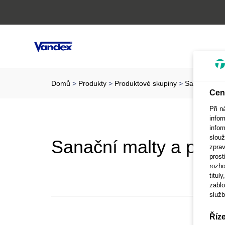
Domů
Produkty
Produktové skupiny
Sanační malt
Cen
Při n
infor
infor
slouž
Sanační malty a přís
zprav
prost
rozho
titul
zablo
služb
Říz