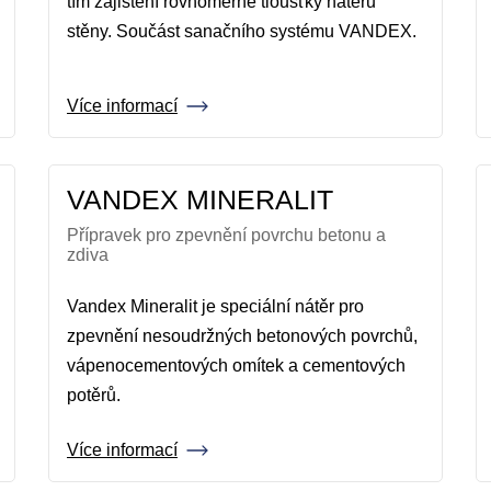
tím zajištění rovnoměrné tloušťky nátěru
stěny. Součást sanačního systému VANDEX.
Více informací
VANDEX MINERALIT
Přípravek pro zpevnění povrchu betonu a
zdiva
Vandex Mineralit je speciální nátěr pro
zpevnění nesoudržných betonových povrchů,
vápenocementových omítek a cementových
potěrů.
Více informací